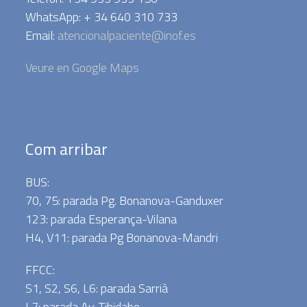
WhatsApp: + 34 640 310 733
Email:
atencionalpaciente@inof.es
Veure en Google Maps
Com arribar
BUS:
70, 75: parada Pg. Bonanova-Ganduxer
123: parada Esperança-Vilana
H4, V11: parada Pg Bonanova-Mandri
FFCC:
S1, S2, S6, L6: parada Sarrià
L7: parada Av. Tibidabo