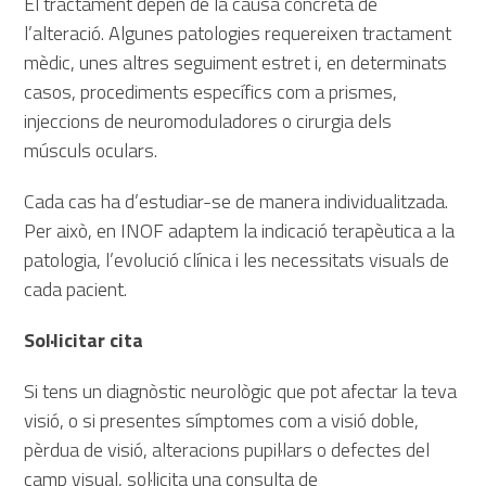
El tractament depèn de la causa concreta de
l’alteració. Algunes patologies requereixen tractament
mèdic, unes altres seguiment estret i, en determinats
casos, procediments específics com a prismes,
injeccions de neuromoduladores o cirurgia dels
músculs oculars.
Cada cas ha d’estudiar-se de manera individualitzada.
Per això, en INOF adaptem la indicació terapèutica a la
patologia, l’evolució clínica i les necessitats visuals de
cada pacient.
Sol·licitar cita
Si tens un diagnòstic neurològic que pot afectar la teva
visió, o si presentes símptomes com a visió doble,
pèrdua de visió, alteracions pupil·lars o defectes del
camp visual, sol·licita una consulta de