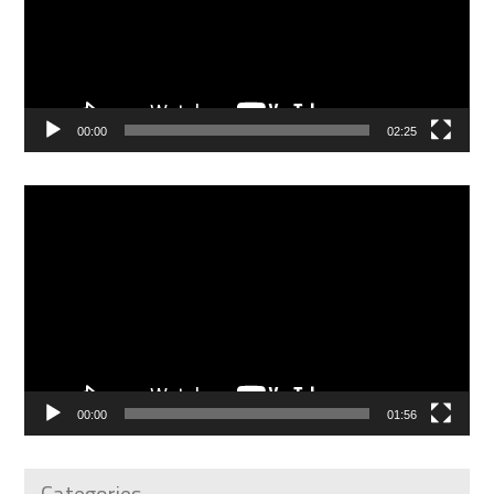
00:00
02:25
Reproductor
de
vídeo
00:00
01:56
Categories