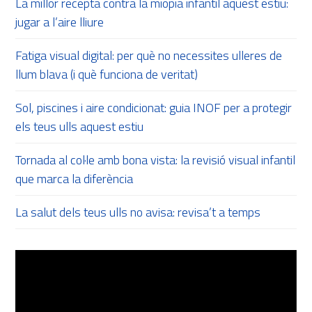
La millor recepta contra la miopia infantil aquest estiu:
jugar a l’aire lliure
Fatiga visual digital: per què no necessites ulleres de
llum blava (i què funciona de veritat)
Sol, piscines i aire condicionat: guia INOF per a protegir
els teus ulls aquest estiu
Tornada al col·le amb bona vista: la revisió visual infantil
que marca la diferència
La salut dels teus ulls no avisa: revisa’t a temps
Reproductor
de
vídeo