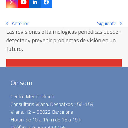
Instagram
YouTube
LinkedIn
Facebook
Anterior
Siguiente
Anterior:
Següent:
Las revisiones oftalmológicas periódicas pueden
detectar y prevenir problemas de visión en un
futuro.
Contactar
On som
Centre Mèdic Teknon
Consultoris Vilana. Despatxos 156-159
Vilana, 12 – 08022 Barcelona
Horari: de 10 a 14 h i de 15 a 19 h
Telèfon: +34 933 933 156