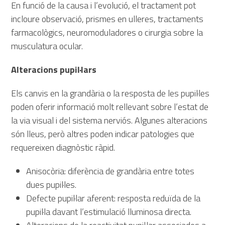
En funció de la causa i l’evolució, el tractament pot
incloure observació, prismes en ulleres, tractaments
farmacològics, neuromoduladores o cirurgia sobre la
musculatura ocular.
Alteracions pupil·lars
Els canvis en la grandària o la resposta de les pupil·les
poden oferir informació molt rellevant sobre l’estat de
la via visual i del sistema nerviós. Algunes alteracions
són lleus, però altres poden indicar patologies que
requereixen diagnòstic ràpid.
Anisocòria: diferència de grandària entre totes
dues pupil·les.
Defecte pupil·lar aferent: resposta reduïda de la
pupil·la davant l’estimulació lluminosa directa.