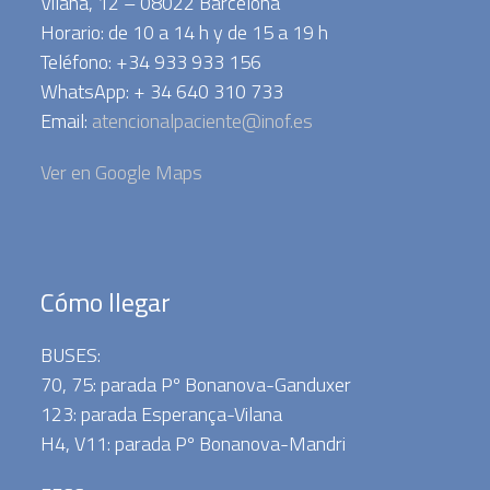
Vilana, 12 – 08022 Barcelona
Horario: de 10 a 14 h y de 15 a 19 h
Teléfono: +34 933 933 156
WhatsApp: + 34 640 310 733
Email:
atencionalpaciente@inof.es
Ver en Google Maps
Cómo llegar
BUSES:
70, 75: parada Pº Bonanova-Ganduxer
123: parada Esperança-Vilana
H4, V11: parada Pº Bonanova-Mandri