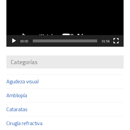
vídeo
00:00
01:56
Categorías
Agudeza visual
Ambliopía
Cataratas
Cirugía refractiva