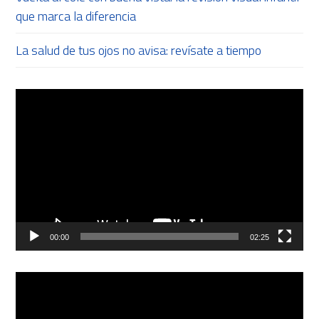
que marca la diferencia
La salud de tus ojos no avisa: revísate a tiempo
Reproductor
de
vídeo
00:00
02:25
Reproductor
de