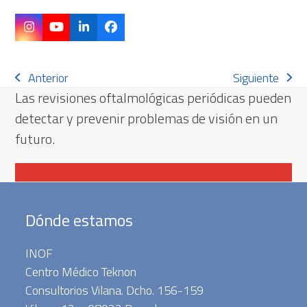
Instagram
YouTube
LinkedIn
Facebook
Anterior
Siguiente
Anterior:
Siguiente:
Las revisiones oftalmológicas periódicas pueden
detectar y prevenir problemas de visión en un
futuro.
Contactar
Dónde estamos
INOF
Centro Médico Teknon
Consultorios Vilana. Dcho. 156-159