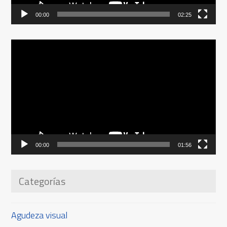
00:00
02:25
Reproductor
de
vídeo
00:00
01:56
Categorías
Agudeza visual