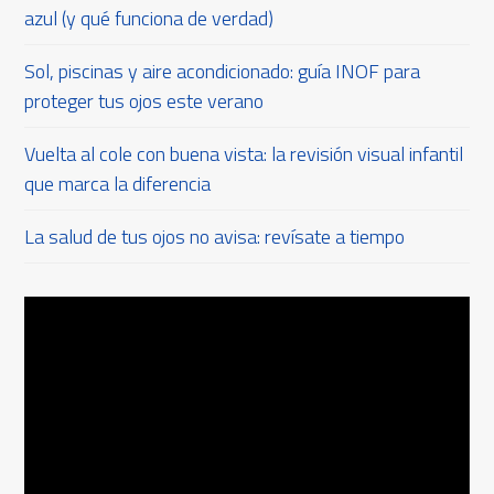
azul (y qué funciona de verdad)
Sol, piscinas y aire acondicionado: guía INOF para
proteger tus ojos este verano
Vuelta al cole con buena vista: la revisión visual infantil
que marca la diferencia
La salud de tus ojos no avisa: revísate a tiempo
Reproductor
de
vídeo