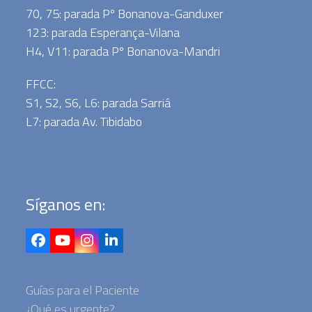
70, 75: parada Pº Bonanova-Ganduxer
123: parada Esperança-Vilana
H4, V11: parada Pº Bonanova-Mandri
FFCC:
S1, S2, S6, L6: parada Sarriá
L7: parada Av. Tibidabo
Síganos en:
Facebook
YouTube
Instagram
LinkedIn
Guías para el Paciente
¿Qué es urgente?